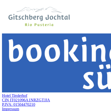
Hotel Tirolerhof
CIN IT021096A1NRZGTJJA
P.IVA: 01504470210
Impressum