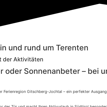
n in und rund um Terenten
t der Aktivitäten
er oder Sonnenanbeter – bei un
der Ferienregion Gitschberg-Jochtal – ein perfekter Ausgan
r der Tür und macht Ihren Aktivurlaub in Südtirol besonde