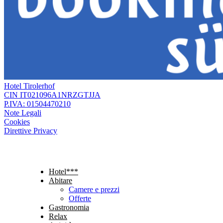
Hotel Tirolerhof
CIN IT021096A1NRZGTJJA
P.IVA: 01504470210
Note Legali
Cookies
Direttive Privacy
Hotel***
Abitare
Camere e prezzi
Offerte
Gastronomia
Relax